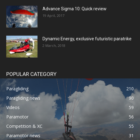
Advance Sigma 10: Quick review
19 April, 2017
Dynamic Energy, exclusive futuristic paratrike
2 March, 2018
POPULAR CATEGORY
Paragliding
210
Paragliding news
90
Videos
59
Paramotor
56
Competition & XC
55
Paramotor news
31