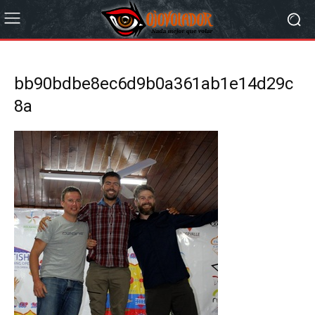
bb90bdbe8ec6d9b0a361ab1e14d29c
8a