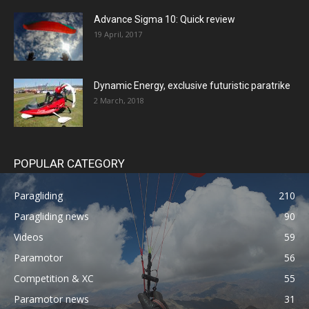
Advance Sigma 10: Quick review
19 April, 2017
Dynamic Energy, exclusive futuristic paratrike
2 March, 2018
POPULAR CATEGORY
Paragliding
210
Paragliding news
90
Videos
59
Paramotor
56
Competition & XC
55
Paramotor news
31