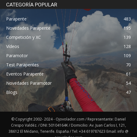
CATEGORÍA POPULAR
Parapente
483
Novedades Parapente
195
Competición y XC
139
Vídeos
128
Paramotor
109
Test Parapentes
70
Eventos Parapente
61
Novedades Paramotor
54
Blogs
47
© Copyright 2002- 2024 - Ojovolador.com / Representante: Daniel
Crespo Valdéz. / DNI: 50104164K / Domicilio: Av. Juan Carlos I, 121,
38612 El Médano, Tenerife. España / Tel: +34 619787623 Email: info @