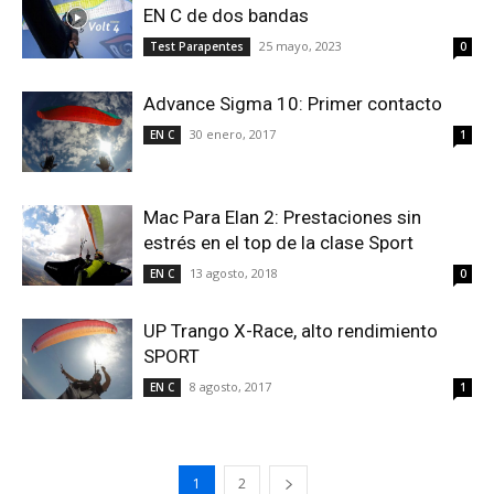
EN C de dos bandas
25 mayo, 2023
Test Parapentes
0
Advance Sigma 10: Primer contacto
30 enero, 2017
EN C
1
Mac Para Elan 2: Prestaciones sin
estrés en el top de la clase Sport
13 agosto, 2018
EN C
0
UP Trango X-Race, alto rendimiento
SPORT
8 agosto, 2017
EN C
1
1
2