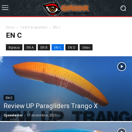
Inicio
Test Parapentes
EN C
EN C
Biplaza
EN A
EN B
EN C
EN D
Sillas
EN C
Review UP Paragliders Trango X
Ojovolador
-
17 diciembre, 2023