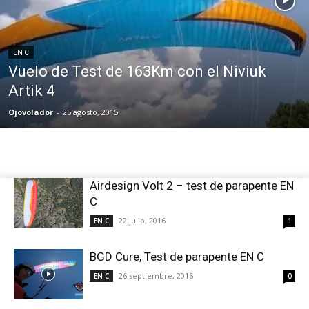
EN C
Vuelo de Test de 163Km con el Niviuk
Artik 4
Ojovolador
-
25 agosto, 2015
Airdesign Volt 2 – test de parapente EN
C
22 julio, 2016
EN C
1
BGD Cure, Test de parapente EN C
26 septiembre, 2016
EN C
0