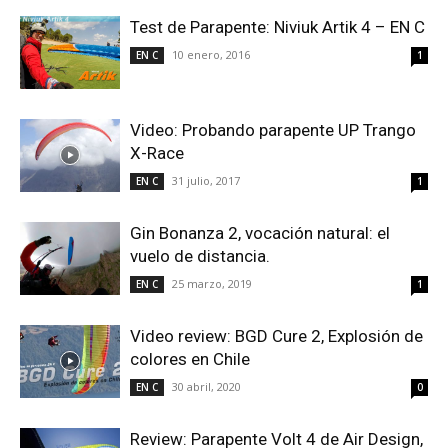
Test de Parapente: Niviuk Artik 4 – EN C
10 enero, 2016
EN C
1
Video: Probando parapente UP Trango
X-Race
31 julio, 2017
EN C
1
Gin Bonanza 2, vocación natural: el
vuelo de distancia.
25 marzo, 2019
EN C
1
Video review: BGD Cure 2, Explosión de
colores en Chile
30 abril, 2020
EN C
0
Review: Parapente Volt 4 de Air Design,