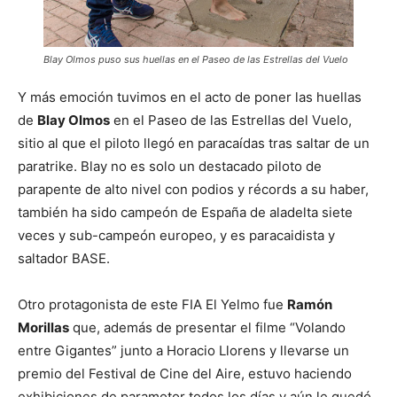
Blay Olmos puso sus huellas en el Paseo de las Estrellas del Vuelo
Y más emoción tuvimos en el acto de poner las huellas
de
Blay Olmos
en el Paseo de las Estrellas del Vuelo,
sitio al que el piloto llegó en paracaídas tras saltar de un
paratrike. Blay no es solo un destacado piloto de
parapente de alto nivel con podios y récords a su haber,
también ha sido campeón de España de aladelta siete
veces y sub-campeón europeo, y es paracaidista y
saltador BASE.
Otro protagonista de este FIA El Yelmo fue
Ramón
Morillas
que, además de presentar el filme “Volando
entre Gigantes” junto a Horacio Llorens y llevarse un
premio del Festival de Cine del Aire, estuvo haciendo
exhibiciones de paramotor todos los días y aún le quedó