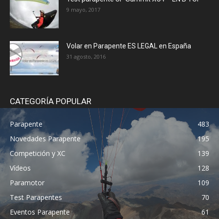
9 mayo, 2017
Volar en Parapente ES LEGAL en España
31 agosto, 2016
CATEGORÍA POPULAR
Parapente
483
Novedades Parapente
195
Competición y XC
139
Vídeos
128
Paramotor
109
Test Parapentes
70
Eventos Parapente
61