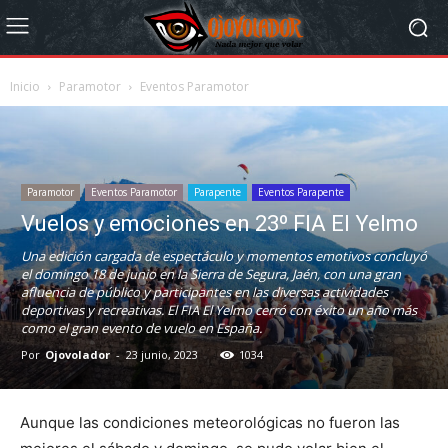
Inicio
Paramotor
Eventos Paramotor
Paramotor
Eventos Paramotor
Parapente
Eventos Parapente
Vuelos y emociones en 23º FIA El Yelmo
Una edición cargada de espectáculo y momentos emotivos concluyó
el domingo 18 de junio en la Sierra de Segura, Jaén, con una gran
afluencia de público y participantes en las diversas actividades
deportivas y recreativas. El FIA El Yelmo cerró con éxito un año más
como el gran evento de vuelo en España.
Por
Ojovolador
-
23 junio, 2023
1034
Aunque las condiciones meteorológicas no fueron las