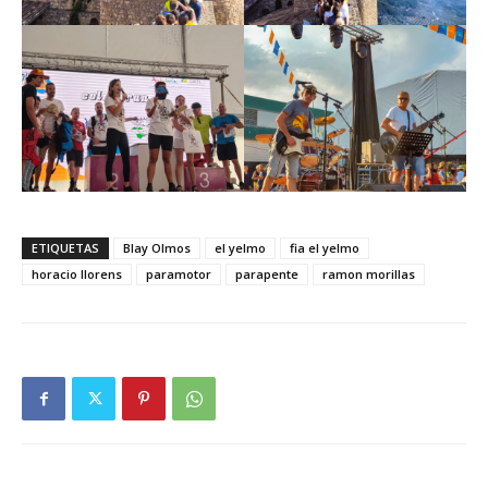
ETIQUETAS
Blay Olmos
el yelmo
fia el yelmo
horacio llorens
paramotor
parapente
ramon morillas