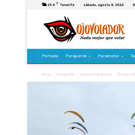
C
29.4
Tenerife
sábado, agosto 8, 2026
R
Portada
Parapente
Paramotor
Te
Inicio
Parapente
Eventos Parapente
El mejor F