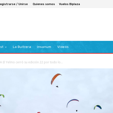
egistrarse / Unirse
Quienes somos
Vuelos Biplaza
st
La Buitrera
Insanum
Vídeos
IA El Yelmo cerró su edición 22 por todo lo...