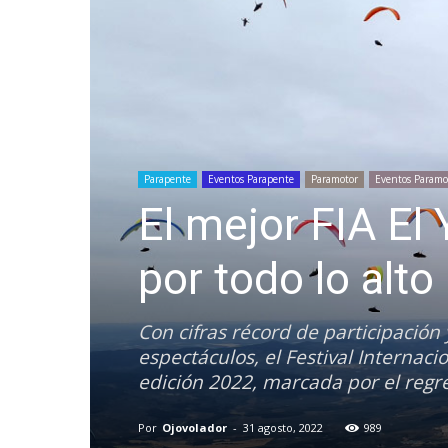
Parapente
Eventos Parapente
Paramotor
Eventos Paramo
El mejor FIA El
por todo lo alto
Con cifras récord de participación
espectáculos, el Festival Internaci
edición 2022, marcada por el regr
Por
Ojovolador
-
31 agosto, 2022
989