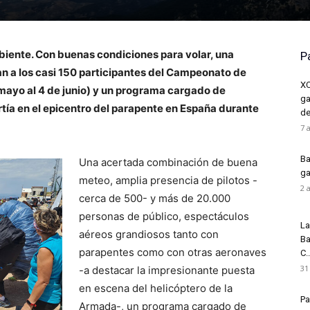
biente. Con buenas condiciones para volar, una
P
an a los casi 150 participantes del Campeonato de
XC
mayo al 4 de junio) y un programa cargado de
ga
rtía en el epicentro del parapente en España durante
de
7 
Ba
Una acertada combinación de buena
ga
meteo, amplia presencia de pilotos -
2 
cerca de 500- y más de 20.000
personas de público, espectáculos
La
aéreos grandiosos tanto con
Ba
parapentes como con otras aeronaves
C..
31
-a destacar la impresionante puesta
en escena del helicóptero de la
Pa
Armada-, un programa cargado de