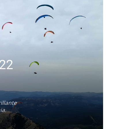
 22
illante
ia.