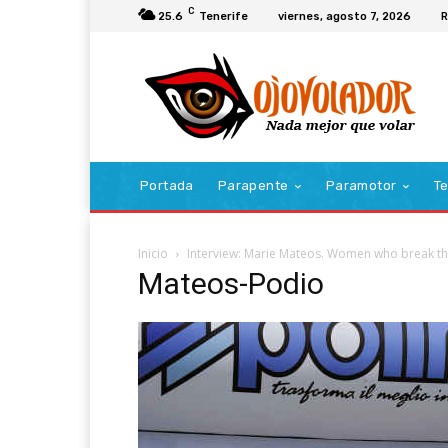
C
25.6
Tenerife
viernes, agosto 7, 2026
R
Portada
Parapente
Paramotor
Te
Inicio
Interview: Marie Mateos. Women who break t
Mateos-Podio