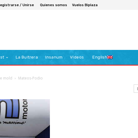
egistrarse / Unirse
Quienes somos
Vuelos Biplaza
st
La Buitrera
Insanum
Vídeos
English
he mold
Mateos-Podio