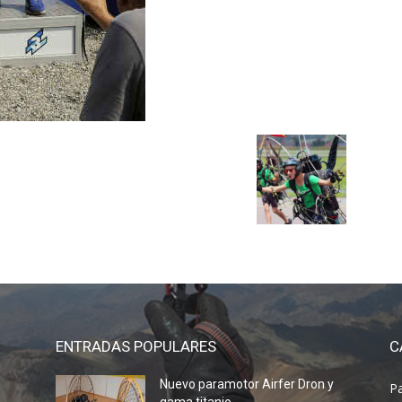
ENTRADAS POPULARES
C
Nuevo paramotor Airfer Dron y
P