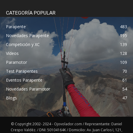
CATEGORÍA POPULAR
Parapente
483
Novedades Parapente
195
Competición y XC
139
Vídeos
128
Paramotor
109
Test Parapentes
70
Eventos Parapente
61
Novedades Paramotor
54
Blogs
47
© Copyright 2002- 2024 - Ojovolador.com / Representante: Daniel
Crespo Valdéz. / DNI: 50104164K / Domicilio: Av. Juan Carlos I, 121,