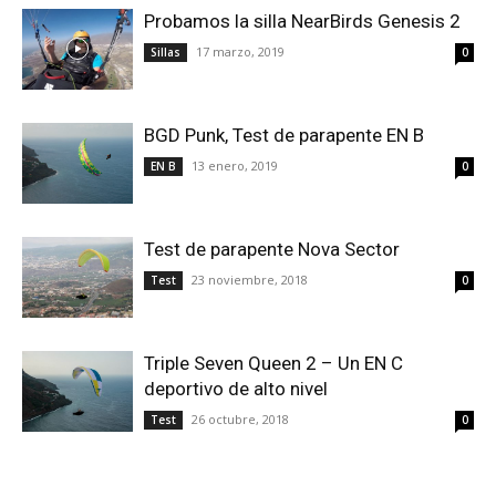
Probamos la silla NearBirds Genesis 2
17 marzo, 2019
Sillas
0
BGD Punk, Test de parapente EN B
13 enero, 2019
EN B
0
Test de parapente Nova Sector
23 noviembre, 2018
Test
0
Triple Seven Queen 2 – Un EN C
deportivo de alto nivel
26 octubre, 2018
Test
0