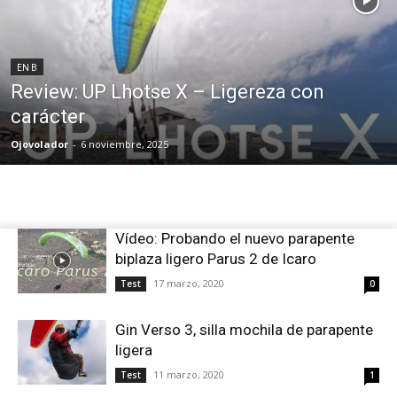
EN B
Review: UP Lhotse X – Ligereza con
carácter
Ojovolador
-
6 noviembre, 2025
Vídeo: Probando el nuevo parapente
biplaza ligero Parus 2 de Icaro
17 marzo, 2020
Test
0
Gin Verso 3, silla mochila de parapente
ligera
11 marzo, 2020
Test
1