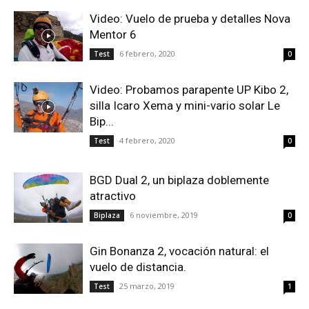
Video: Vuelo de prueba y detalles Nova
Mentor 6
6 febrero, 2020
Test
0
Video: Probamos parapente UP Kibo 2,
silla Icaro Xema y mini-vario solar Le
Bip...
4 febrero, 2020
Test
0
BGD Dual 2, un biplaza doblemente
atractivo
6 noviembre, 2019
Biplaza
0
Gin Bonanza 2, vocación natural: el
vuelo de distancia.
25 marzo, 2019
Test
1