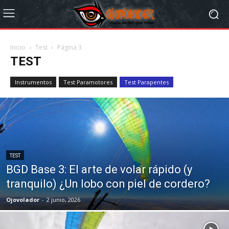
Inicio
Test
Página 3
TEST
Instrumentos
Test Paramotores
Test Parapentes
TEST
BGD Base 3: El arte de volar rápido (y
tranquilo) ¿Un lobo con piel de cordero?
Ojovolador
-
2 junio, 2026