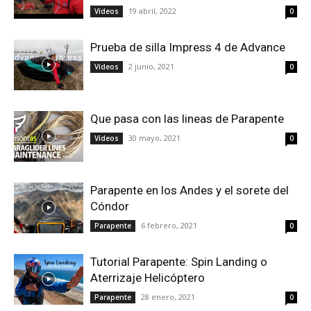
19 abril, 2022
Vídeos
0
Prueba de silla Impress 4 de Advance
2 junio, 2021
Vídeos
0
Que pasa con las lineas de Parapente
30 mayo, 2021
Vídeos
0
Parapente en los Andes y el sorete del
Cóndor
6 febrero, 2021
Parapente
0
Tutorial Parapente: Spin Landing o
Aterrizaje Helicóptero
28 enero, 2021
Parapente
0