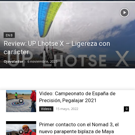
EN B
Review: UP Lhotse X – Ligereza con
carácter
Ojovolador
-
6 noviembre, 2025
Video: Campeonato de España de
Precisión, Pegalajar 2021
15 mayo, 2022
Vídeos
0
Primer contacto con el Nomad 3, el
nuevo parapente biplaza de Maya