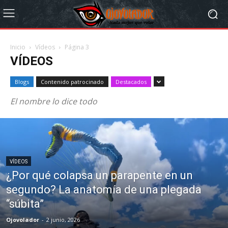
Inicio
Vídeos
Página 3
VÍDEOS
Blogs
Contenido patrocinado
Destacados
El nombre lo dice todo
VÍDEOS
¿Por qué colapsa un parapente en un
segundo? La anatomía de una plegada
“súbita”
Ojovolador
-
2 junio, 2026