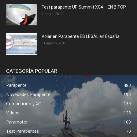
Test parapente UP Summit XC4 – EN B TOP
9 mayo, 2017
Volar en Parapente ES LEGAL en España
31 agosto, 2016
CATEGORÍA POPULAR
Parapente
483
Novedades Parapente
195
Competición y XC
139
Vídeos
128
Paramotor
109
Test Parapentes
70