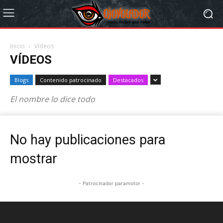
Inicio
Vídeos
VÍDEOS
Blogs
Contenido patrocinado
Destacados
El nombre lo dice todo
No hay publicaciones para
mostrar
- Patrocinador paramotor -