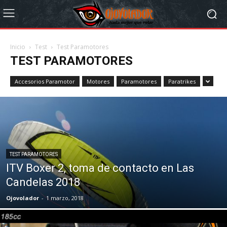
Inicio
Test
Test Paramotores
TEST PARAMOTORES
Accesorios Paramotor
Motores
Paramotores
Paratrikes
TEST PARAMOTORES
ITV Boxer 2, toma de contacto en Las
Candelas 2018
Ojovolador
-
1 marzo, 2018