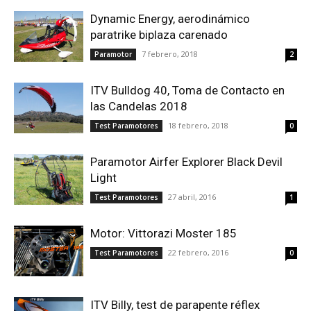
Dynamic Energy, aerodinámico
paratrike biplaza carenado
7 febrero, 2018
Paramotor
2
ITV Bulldog 40, Toma de Contacto en
las Candelas 2018
18 febrero, 2018
Test Paramotores
0
Paramotor Airfer Explorer Black Devil
Light
27 abril, 2016
Test Paramotores
1
Motor: Vittorazi Moster 185
22 febrero, 2016
Test Paramotores
0
ITV Billy, test de parapente réflex