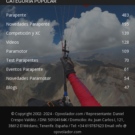
CATEGORÍA POPULAR
Parapente
483
Novedades Parapente
195
Competición y XC
139
Vídeos
128
Paramotor
109
Test Parapentes
70
Eventos Parapente
61
Novedades Paramotor
54
Blogs
47
© Copyright 2002- 2024 - Ojovolador.com / Representante: Daniel
Crespo Valdéz. / DNI: 50104164K / Domicilio: Av. Juan Carlos I, 121,
38612 El Médano, Tenerife. España / Tel: +34 619787623 Email: info @
ojovolador.com