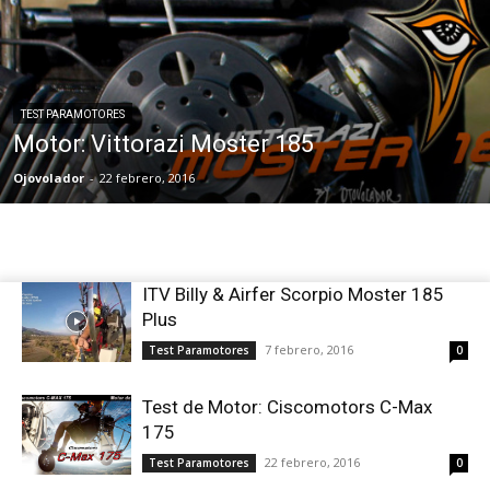
TEST PARAMOTORES
Motor: Vittorazi Moster 185
Ojovolador
-
22 febrero, 2016
ITV Billy & Airfer Scorpio Moster 185
Plus
7 febrero, 2016
Test Paramotores
0
Test de Motor: Ciscomotors C-Max
175
22 febrero, 2016
Test Paramotores
0