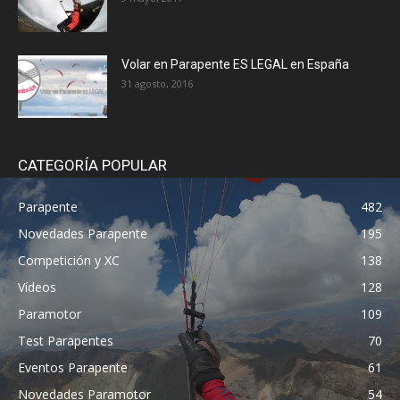
Volar en Parapente ES LEGAL en España
31 agosto, 2016
CATEGORÍA POPULAR
Parapente
482
Novedades Parapente
195
Competición y XC
138
Vídeos
128
Paramotor
109
Test Parapentes
70
Eventos Parapente
61
Novedades Paramotor
54