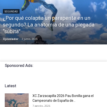
SEGURIDAD
¿Por qué colapsa un parapente en un
segundo? La anatomía de una plegada
“súbita”
Ojovolador
-
2 junio, 2026
Sponsored Ads:
Latest
XC Zarzacapilla 2026 Pau Bonilla gana el
Campeonato de España de...
7 agosto, 2026