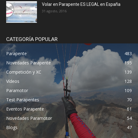
Volar en Parapente ES LEGAL en España
31 agosto, 2016
CATEGORÍA POPULAR
Parapente
483
Novedades Parapente
195
Competición y XC
139
Vídeos
128
Paramotor
109
Test Parapentes
70
Eventos Parapente
61
Novedades Paramotor
54
Blogs
47