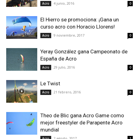
4 junio, 2016
Acro
0
El Hierro se promociona: ¡Gana un
curso acro con Horacio Llorens!
9 noviembre, 2017
Acro
0
Yeray González gana Campeonato de
España de Acro
29 julio, 2016
Acro
0
Le Twist
21 febrero, 2016
Acro
0
Theo de Blic gana Acro Game como
mejor freestyler de Parapente Acro
mundial
2 agosto, 2017
Acro
1