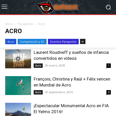
Inicio
Parapente
Acro
ACRO
Acro
Competición y XC
Eventos Parapente
Laurent Roudneff y sueños de infancia
convertidos en vídeos
29 enero, 2018
Acro
1
François, Christina y Raúl + Félix vencen
en Mundial de Acro
10 septiembre, 2016
Acro
0
¡Espectacular Monumental Acro en FIA
El Yelmo 2016!