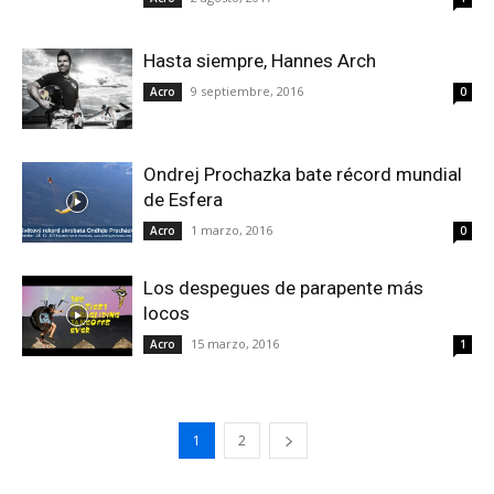
Hasta siempre, Hannes Arch
9 septiembre, 2016
Acro
0
Ondrej Prochazka bate récord mundial
de Esfera
1 marzo, 2016
Acro
0
Los despegues de parapente más
locos
15 marzo, 2016
Acro
1
1
2