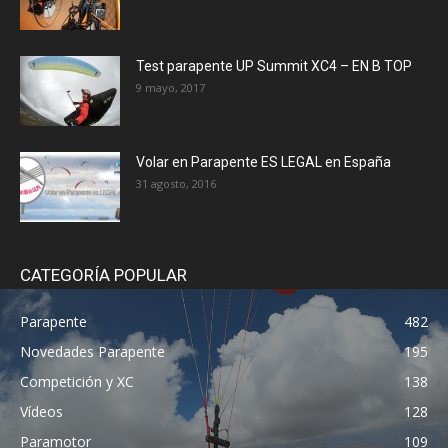
Test parapente UP Summit XC4 – EN B TOP
9 mayo, 2017
Volar en Parapente ES LEGAL en España
31 agosto, 2016
CATEGORÍA POPULAR
Parapente
482
Novedades Parapente
195
Competición y XC
138
Vídeos
128
Paramotor
109