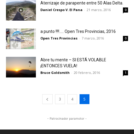
Aterrizaje de parapente entre 50 Alas Delta.
Daniel Crespo V. El Pana
-
21 marzo, 2016
0
a punto !!!!….. Open Tres Provincias, 2016
Open Tres Provincias
-
7 marzo, 2016
0
Abre tu mente – SI ESTÁ VOLABLE
¡ENTONCES VUELA!
Bruce Goldsmith
-
20 febrero, 2016
1
3
4
5
- Patrocinador paramotor -