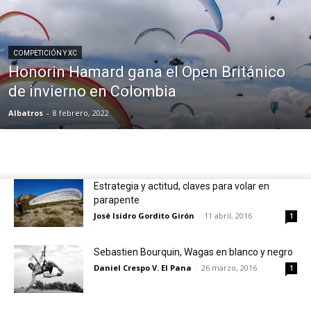
COMPETICIÓN Y XC
Honorin Hamard gana el Open Británico
de invierno en Colombia
Albatros
-
8 febrero, 2022
Estrategia y actitud, claves para volar en
parapente
José Isidro Gordito Girón
-
11 abril, 2016
1
Sebastien Bourquin, Wagas en blanco y negro
Daniel Crespo V. El Pana
-
26 marzo, 2016
1