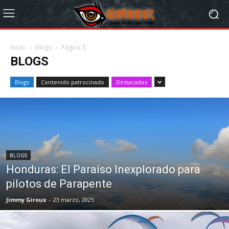
Inicio
Blogs
Página 5
BLOGS
Blogs
Contenido patrocinado
Destacados
BLOGS
Honduras: El Paraíso Inexplorado para
pilotos de Parapente
Jimmy Giroux
-
23 marzo, 2025