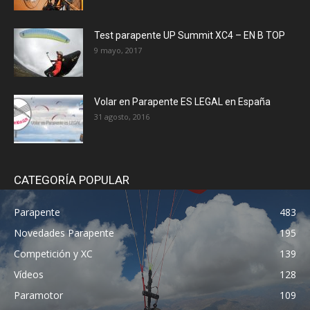
Test parapente UP Summit XC4 – EN B TOP
9 mayo, 2017
Volar en Parapente ES LEGAL en España
31 agosto, 2016
CATEGORÍA POPULAR
Parapente
483
Novedades Parapente
195
Competición y XC
139
Vídeos
128
Paramotor
109