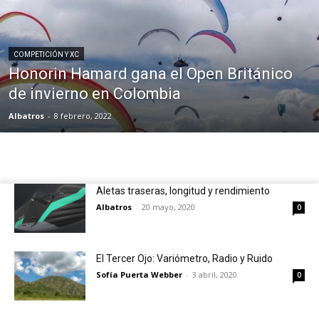
COMPETICIÓN Y XC
Honorin Hamard gana el Open Británico
de invierno en Colombia
Albatros
-
8 febrero, 2022
Aletas traseras, longitud y rendimiento
Albatros
-
20 mayo, 2020
0
El Tercer Ojo: Variómetro, Radio y Ruido
Sofía Puerta Webber
-
3 abril, 2020
0