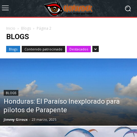
Inicio
Blogs
Página 2
BLOGS
Blogs
Contenido patrocinado
Destacados
BLOGS
Honduras: El Paraíso Inexplorado para
pilotos de Parapente
Jimmy Giroux
-
23 marzo, 2025