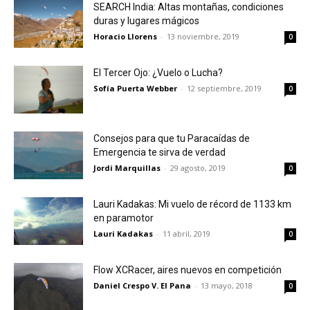
SEARCH India: Altas montañas, condiciones
duras y lugares mágicos
Horacio Llorens
-
13 noviembre, 2019
0
El Tercer Ojo: ¿Vuelo o Lucha?
Sofía Puerta Webber
-
12 septiembre, 2019
0
Consejos para que tu Paracaídas de
Emergencia te sirva de verdad
Jordi Marquillas
-
29 agosto, 2019
0
Lauri Kadakas: Mi vuelo de récord de 1133 km
en paramotor
Lauri Kadakas
-
11 abril, 2019
0
Flow XCRacer, aires nuevos en competición
Daniel Crespo V. El Pana
-
13 mayo, 2018
0