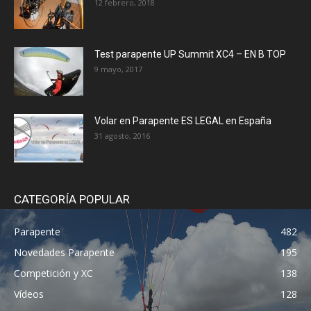
12 febrero, 2018
Test parapente UP Summit XC4 – EN B TOP
9 mayo, 2017
Volar en Parapente ES LEGAL en España
31 agosto, 2016
CATEGORÍA POPULAR
Parapente
482
Novedades Parapente
195
Competición y XC
138
Vídeos
128