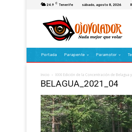
C
24.9
Tenerife
sábado, agosto 8, 2026
R
Portada
Parapente
Paramotor
Te
Inicio
XXXI Edición de la Concentración de Belagua 
BELAGUA_2021_04