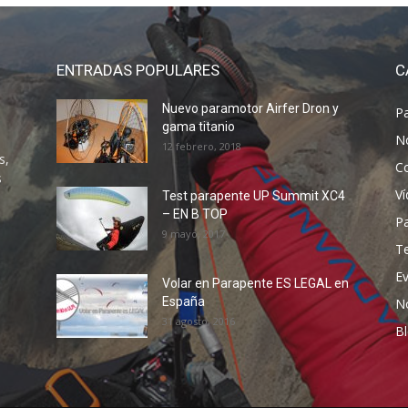
ENTRADAS POPULARES
C
Nuevo paramotor Airfer Dron y
P
gama titanio
N
12 febrero, 2018
s,
C
s
V
Test parapente UP Summit XC4
– EN B TOP
P
9 mayo, 2017
T
E
Volar en Parapente ES LEGAL en
España
N
31 agosto, 2016
B