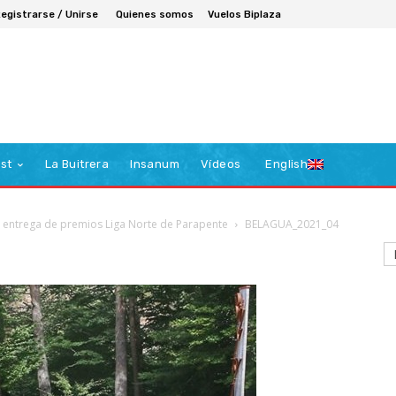
egistrarse / Unirse
Quienes somos
Vuelos Biplaza
st
La Buitrera
Insanum
Vídeos
English
y entrega de premios Liga Norte de Parapente
BELAGUA_2021_04