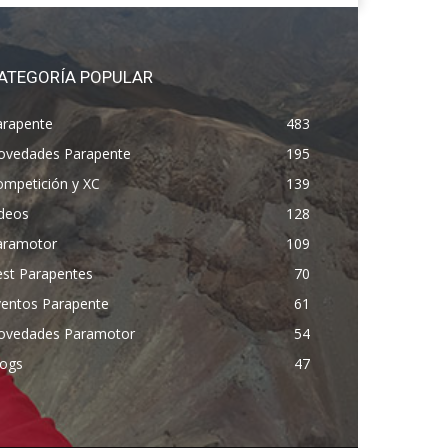
ATEGORÍA POPULAR
arapente
483
ovedades Parapente
195
ompetición y XC
139
ídeos
128
aramotor
109
est Parapentes
70
ventos Parapente
61
ovedades Paramotor
54
logs
47