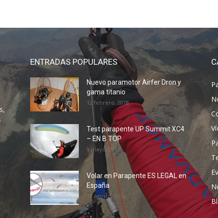
ENTRADAS POPULARES
C
Nuevo paramotor Airfer Dron y
P
gama titanio
N
12 febrero, 2018
s,
C
s
V
Test parapente UP Summit XC4
– EN B TOP
P
9 mayo, 2017
T
E
Volar en Parapente ES LEGAL en
España
N
31 agosto, 2016
B