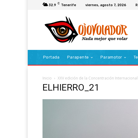
C
32.9
Tenerife
viernes, agosto 7, 2026
R
Portada
Parapente
Paramotor
Te
Inicio
XXV edición de la Concentración Internacional
ELHIERRO_21