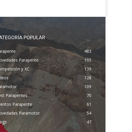
ATEGORÍA POPULAR
arapente
483
ovedades Parapente
195
ompetición y XC
139
ídeos
128
aramotor
109
est Parapentes
70
ventos Parapente
61
ovedades Paramotor
54
logs
47