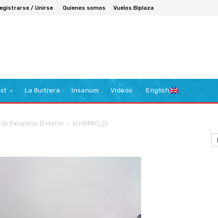
egistrarse / Unirse
Quienes somos
Vuelos Biplaza
st
La Buitrera
Insanum
Vídeos
English
 de Parapente El Hierro
ELHIERRO_21