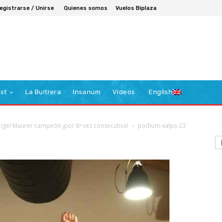
egistrarse / Unirse
Quienes somos
Vuelos Biplaza
st
La Buitrera
Insanum
Vídeos
English
rigel Maurer campeón ¡por 8ª vez consecutiva!
podium-xalps-23