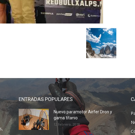
ENTRADAS POPULARES
C
Nuevo paramotor Airfer Dron y
P
gama titanio
N
12 febrero, 2018
s,
C
s