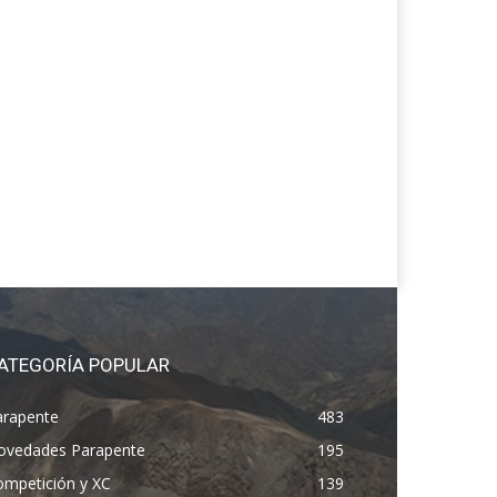
ATEGORÍA POPULAR
arapente
483
ovedades Parapente
195
ompetición y XC
139