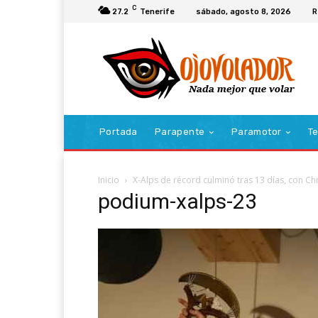
C
27.2
Tenerife
sábado, agosto 8, 2026
R
Portada
Parapente
Paramotor
Te
Inicio
X-Alps de récord culminó tras 13 días, con Ch
podium-xalps-23