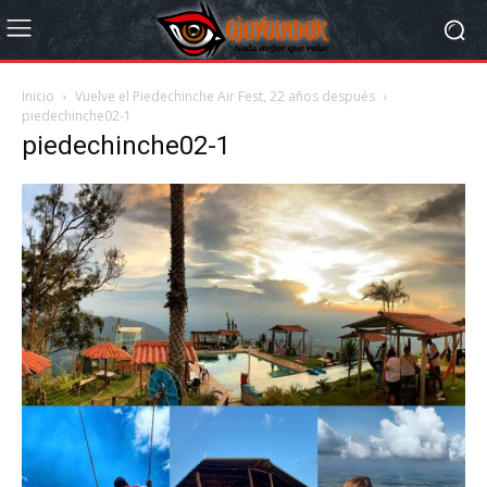
Inicio
Vuelve el Piedechinche Air Fest, 22 años después
piedechinche02-1
piedechinche02-1