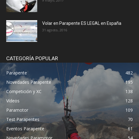
9 mayo, 2017
Volar en Parapente ES LEGAL en España
31 agosto, 2016
CATEGORÍA POPULAR
Parapente
482
Novedades Parapente
195
Competición y XC
138
Vídeos
128
Paramotor
109
Test Parapentes
70
Eventos Parapente
61
Novedades Paramotor
54