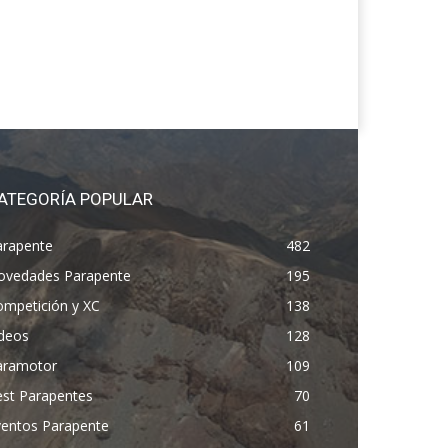
ATEGORÍA POPULAR
arapente
482
ovedades Parapente
195
ompetición y XC
138
ídeos
128
aramotor
109
est Parapentes
70
ventos Parapente
61