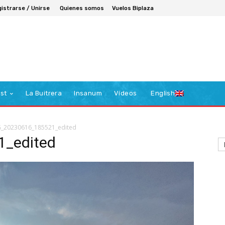
istrarse / Unirse
Quienes somos
Vuelos Biplaza
st
La Buitrera
Insanum
Vídeos
English
_20230616_185521_edited
_edited