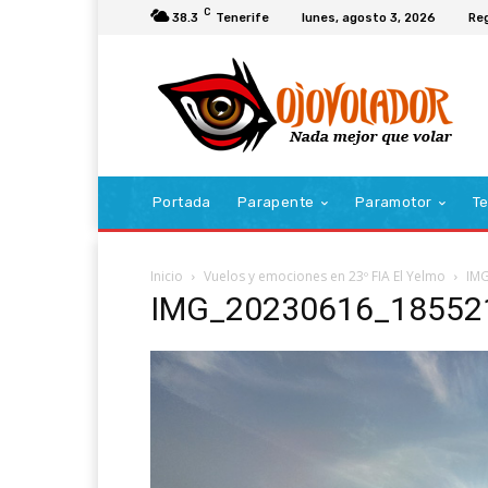
C
38.3
Tenerife
lunes, agosto 3, 2026
Reg
Portada
Parapente
Paramotor
Te
Inicio
Vuelos y emociones en 23º FIA El Yelmo
IMG
IMG_20230616_185521