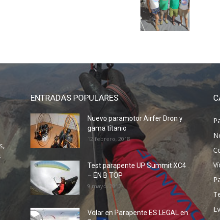
ENTRADAS POPULARES
C
Nuevo paramotor Airfer Dron y
P
gama titanio
N
12 febrero, 2018
s,
C
s
V
Test parapente UP Summit XC4
– EN B TOP
P
9 mayo, 2017
T
E
Volar en Parapente ES LEGAL en