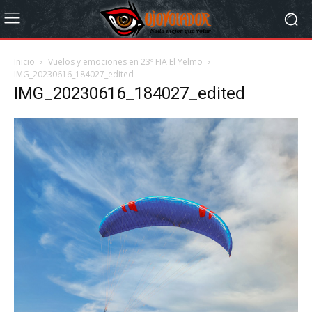
Inicio
Vuelos y emociones en 23º FIA El Yelmo
IMG_20230616_184027_edited
IMG_20230616_184027_edited