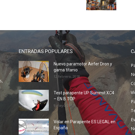
ENTRADAS POPULARES
C
Nuevo paramotor Airfer Dron y
P
gama titanio
N
12 febrero, 2018
s,
C
s
V
Test parapente UP Summit XC4
– EN B TOP
P
9 mayo, 2017
T
E
Volar en Parapente ES LEGAL en
España
N
31 agosto, 2016