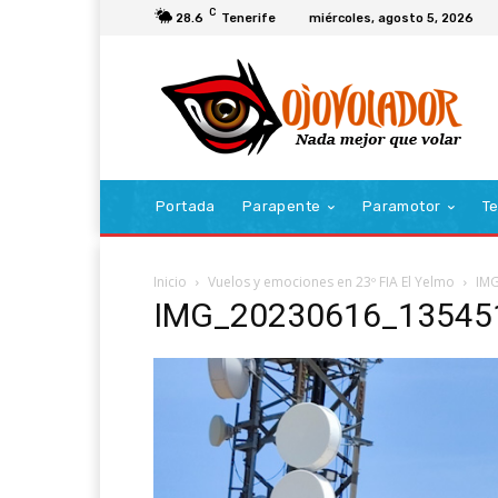
C
28.6
Tenerife
miércoles, agosto 5, 2026
Portada
Parapente
Paramotor
Te
Inicio
Vuelos y emociones en 23º FIA El Yelmo
IMG
IMG_20230616_135451