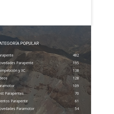
ATEGORÍA POPULAR
arapente
482
ovedades Parapente
195
ompetición y XC
138
ídeos
128
aramotor
109
est Parapentes
70
ventos Parapente
61
ovedades Paramotor
54