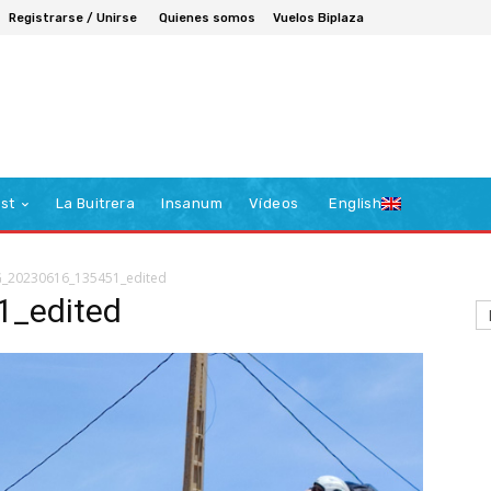
Registrarse / Unirse
Quienes somos
Vuelos Biplaza
st
La Buitrera
Insanum
Vídeos
English
_20230616_135451_edited
_edited