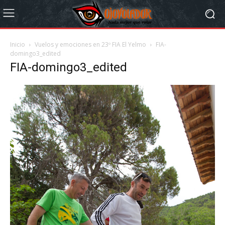
Inicio
Vuelos y emociones en 23º FIA El Yelmo
FIA-
domingo3_edited
FIA-domingo3_edited