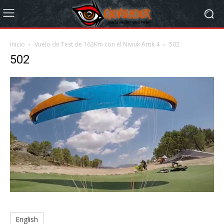
Inicio
Vuelo de Test de 163Km con el Niviuk Artik 4
502
502
English