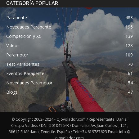
CATEGORÍA POPULAR
Parapente
483
Novedades Parapente
195
Competición y XC
139
Vídeos
128
Paramotor
109
Test Parapentes
70
Eventos Parapente
61
Novedades Paramotor
54
Blogs
47
© Copyright 2002- 2024 - Ojovolador.com / Representante: Daniel
Crespo Valdéz. / DNI: 50104164K / Domicilio: Av. Juan Carlos I, 121,
38612 El Médano, Tenerife. España / Tel: +34 619787623 Email: info @
ojovolador.com