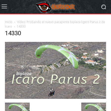
Inicio
Vídeo: Probando el nuevo parapente biplaza ligero Parus 2 de
Icaro
14330
14330