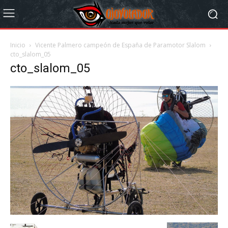
Inicio
Vicente Palmero campeón de España de Paramotor Slalom
cto_slalom_05
cto_slalom_05