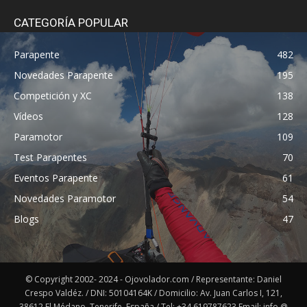
CATEGORÍA POPULAR
Parapente
482
Novedades Parapente
195
Competición y XC
138
Vídeos
128
Paramotor
109
Test Parapentes
70
Eventos Parapente
61
Novedades Paramotor
54
Blogs
47
© Copyright 2002- 2024 - Ojovolador.com / Representante: Daniel
Crespo Valdéz. / DNI: 50104164K / Domicilio: Av. Juan Carlos I, 121,
38612 El Médano, Tenerife. España / Tel: +34 619787623 Email: info @