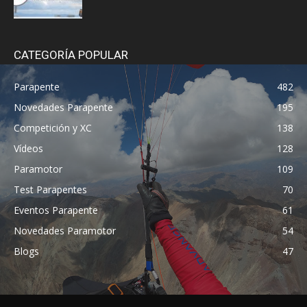
CATEGORÍA POPULAR
Parapente
482
Novedades Parapente
195
Competición y XC
138
Vídeos
128
Paramotor
109
Test Parapentes
70
Eventos Parapente
61
Novedades Paramotor
54
Blogs
47