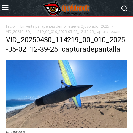
Inicio
En venta parapentes demo reviews Ojovolador 2025
VID_20250430_114219_00_010_2025-05-02_12-39-25_capturadepantalla
VID_20250430_114219_00_010_2025
-05-02_12-39-25_capturadepantalla
UP Lhotse X