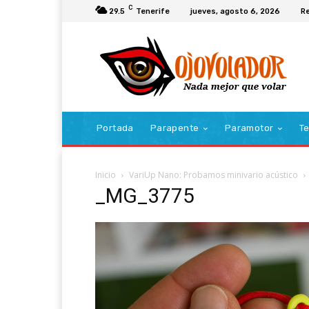
C
29.5
Tenerife
jueves, agosto 6, 2026
Re
Portada
Parapente
Paramotor
Te
Inicio
VariUp Nano: Probamos minivario acústico
_MG_3775