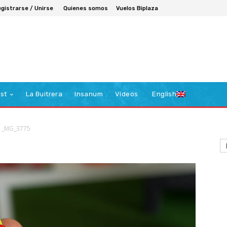
gistrarse / Unirse
Quienes somos
Vuelos Biplaza
st
La Buitrera
Insanum
Vídeos
English
_MG_3775