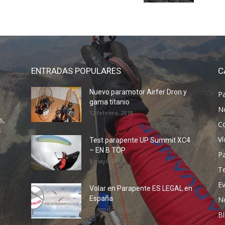
ENTRADAS POPULARES
C
Nuevo paramotor Airfer Dron y
P
gama titanio
N
12 febrero, 2018
s,
C
s
V
Test parapente UP Summit XC4
– EN B TOP
P
9 mayo, 2017
T
E
Volar en Parapente ES LEGAL en
España
N
31 agosto, 2016
B