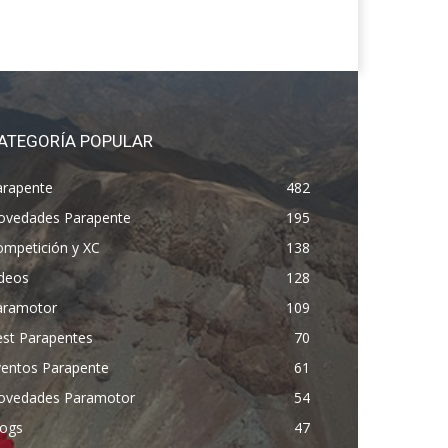
ATEGORÍA POPULAR
arapente
482
ovedades Parapente
195
ompetición y XC
138
ídeos
128
aramotor
109
est Parapentes
70
ventos Parapente
61
ovedades Paramotor
54
logs
47