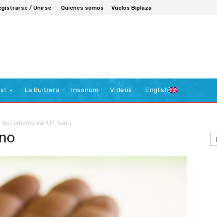
egistrarse / Unirse
Quienes somos
Vuelos Biplaza
st
La Buitrera
Insanum
Vídeos
English
Instrumento VariUP Nano
ano