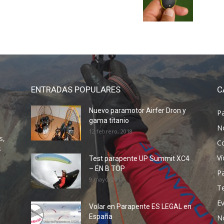
ENTRADAS POPULARES
C
Nuevo paramotor Airfer Dron y
P
gama titanio
N
12 febrero, 2018
s,
C
s
V
Test parapente UP Summit XC4
– EN B TOP
P
9 mayo, 2017
T
E
Volar en Parapente ES LEGAL en
España
N