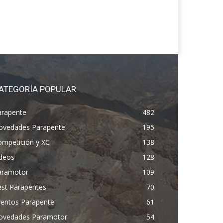
ATEGORÍA POPULAR
arapente
482
ovedades Parapente
195
ompetición y XC
138
ídeos
128
aramotor
109
est Parapentes
70
ventos Parapente
61
ovedades Paramotor
54