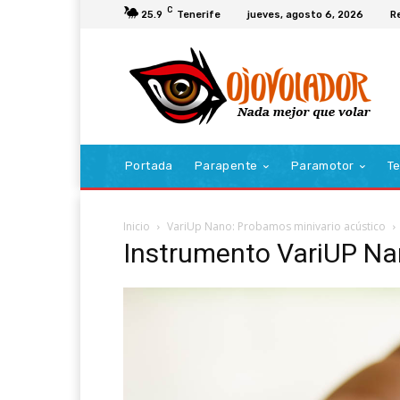
C
25.9
Tenerife
jueves, agosto 6, 2026
R
Portada
Parapente
Paramotor
Te
Inicio
VariUp Nano: Probamos minivario acústico
Instrumento VariUP N