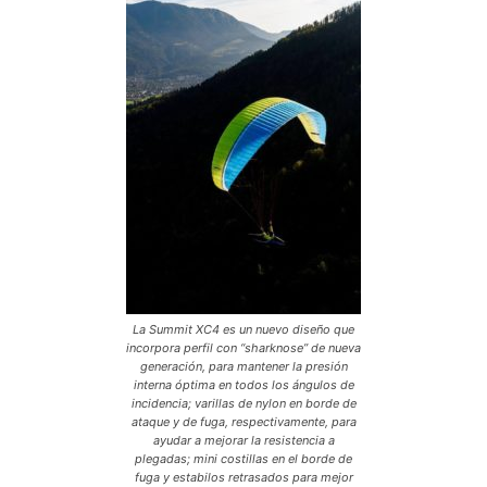
La Summit XC4 es un nuevo diseño que
incorpora perfil con “sharknose” de nueva
generación, para mantener la presión
interna óptima en todos los ángulos de
incidencia; varillas de nylon en borde de
ataque y de fuga, respectivamente, para
ayudar a mejorar la resistencia a
plegadas; mini costillas en el borde de
fuga y estabilos retrasados para mejor