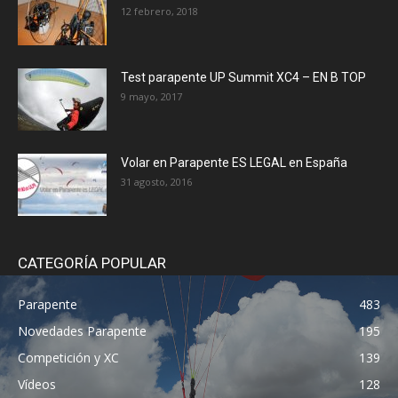
12 febrero, 2018
Test parapente UP Summit XC4 – EN B TOP
9 mayo, 2017
Volar en Parapente ES LEGAL en España
31 agosto, 2016
CATEGORÍA POPULAR
Parapente
483
Novedades Parapente
195
Competición y XC
139
Vídeos
128