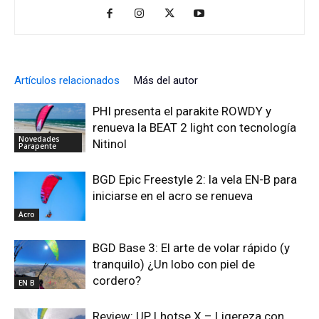
Artículos relacionados
Más del autor
PHI presenta el parakite ROWDY y
renueva la BEAT 2 light con tecnología
Novedades
Nitinol
Parapente
BGD Epic Freestyle 2: la vela EN-B para
iniciarse en el acro se renueva
Acro
BGD Base 3: El arte de volar rápido (y
tranquilo) ¿Un lobo con piel de
cordero?
EN B
Review: UP Lhotse X – Ligereza con