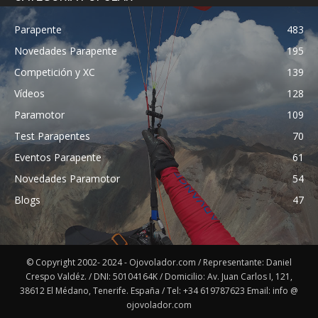
Parapente
483
Novedades Parapente
195
Competición y XC
139
Vídeos
128
Paramotor
109
Test Parapentes
70
Eventos Parapente
61
Novedades Paramotor
54
Blogs
47
© Copyright 2002- 2024 - Ojovolador.com / Representante: Daniel
Crespo Valdéz. / DNI: 50104164K / Domicilio: Av. Juan Carlos I, 121,
38612 El Médano, Tenerife. España / Tel: +34 619787623 Email: info @
ojovolador.com