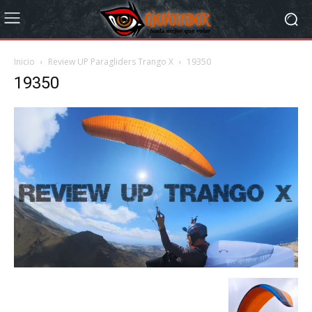
Inicio
Review UP Paragliders Trango X
19350
19350