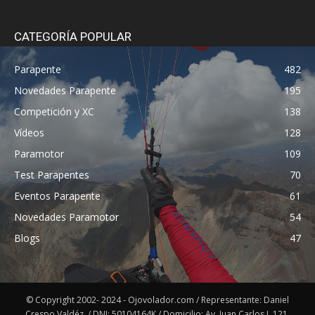
CATEGORÍA POPULAR
Parapente
482
Novedades Parapente
195
Competición y XC
138
Vídeos
128
Paramotor
109
Test Parapentes
70
Eventos Parapente
61
Novedades Paramotor
54
Blogs
47
© Copyright 2002- 2024 - Ojovolador.com / Representante: Daniel
Crespo Valdéz. / DNI: 50104164K / Domicilio: Av. Juan Carlos I, 121,