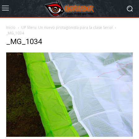
Inicio
UP Meru: Un nuevo protagonista para la clase Serial
_MG_1034
_MG_1034