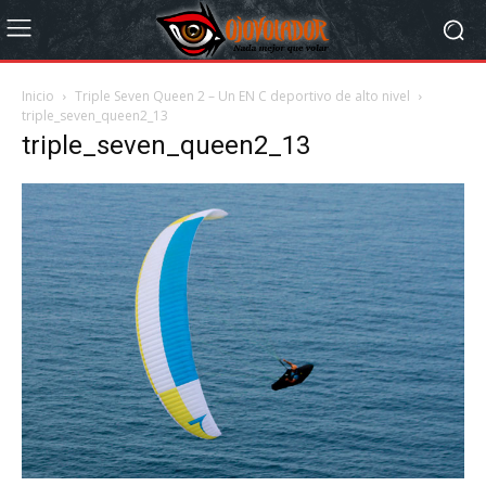
Inicio
Triple Seven Queen 2 – Un EN C deportivo de alto nivel
triple_seven_queen2_13
triple_seven_queen2_13