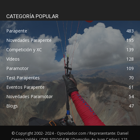
CATEGORÍA POPULAR
Parapente
483
Novedades Parapente
195
Competición y XC
139
Vídeos
128
Paramotor
109
Test Parapentes
70
Eventos Parapente
61
Novedades Paramotor
54
Blogs
47
© Copyright 2002- 2024 - Ojovolador.com / Representante: Daniel
Crespo Valdéz. / DNI: 50104164K / Domicilio: Av. Juan Carlos I, 121,