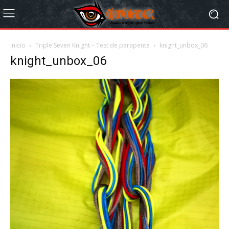
Inicio
Triple Seven Knight – Test de parapente
knight_unbox_06
knight_unbox_06