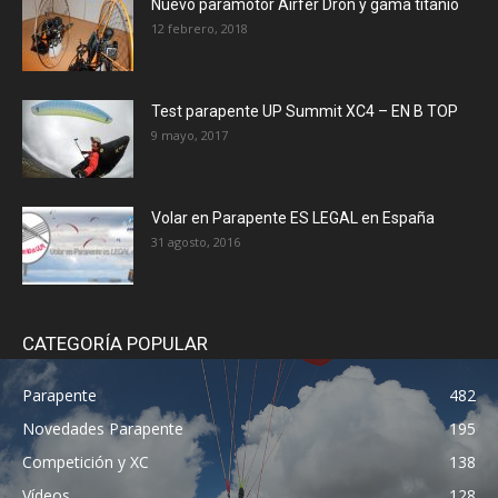
Nuevo paramotor Airfer Dron y gama titanio
12 febrero, 2018
Test parapente UP Summit XC4 – EN B TOP
9 mayo, 2017
Volar en Parapente ES LEGAL en España
31 agosto, 2016
CATEGORÍA POPULAR
Parapente
482
Novedades Parapente
195
Competición y XC
138
Vídeos
128