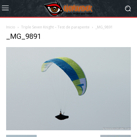
Inicio
Triple Seven Knight – Test de parapente
_MG_9891
_MG_9891