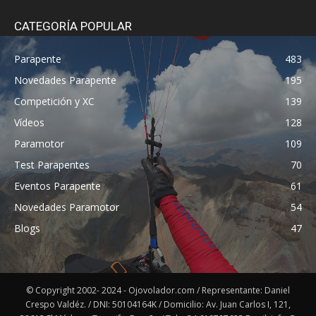
CATEGORÍA POPULAR
Parapente
483
Novedades Parapente
195
Competición y XC
139
Vídeos
128
Paramotor
109
Test Parapentes
70
Eventos Parapente
61
Novedades Paramotor
54
Blogs
47
© Copyright 2002- 2024 - Ojovolador.com / Representante: Daniel
Crespo Valdéz. / DNI: 50104164K / Domicilio: Av. Juan Carlos I, 121,