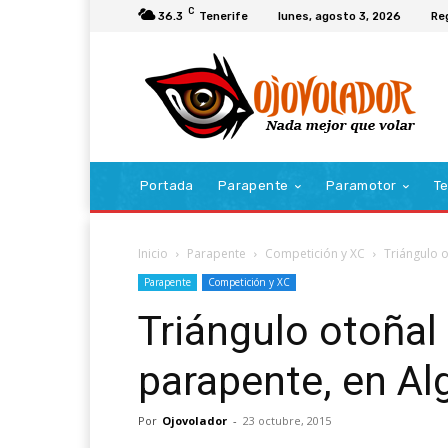
C
36.3
Tenerife
lunes, agosto 3, 2026
Re
Portada
Parapente
Paramotor
Te
Inicio
Parapente
Competición y XC
Triángulo 
Parapente
Competición y XC
Triángulo otoña
parapente, en A
Por
Ojovolador
-
23 octubre, 2015