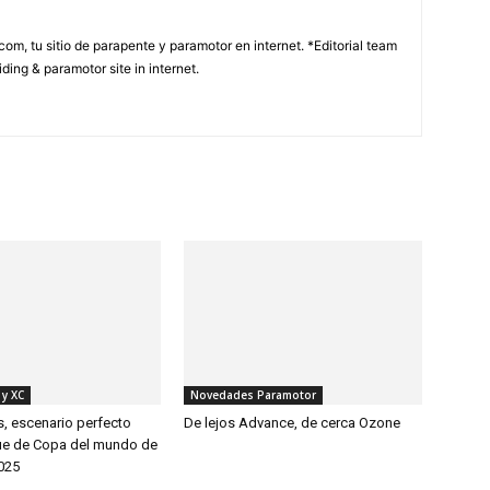
com, tu sitio de parapente y paramotor en internet. *Editorial team
ding & paramotor site in internet.
 y XC
Novedades Paramotor
, escenario perfecto
De lejos Advance, de cerca Ozone
ue de Copa del mundo de
025