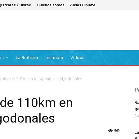
gistrarse / Unirse
Quienes somos
Vuelos Biplaza
st
La Buitrera
Insanum
Vídeos
otoñal de 110km en parapente, en Algodonales
P
l de 110km en
Ba
ga
lgodonales
2 
569
La
Ba