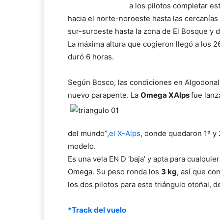
a los pilotos completar es
hacia el norte-noroeste hasta las cercanías
sur-suroeste hasta la zona de El Bosque y d
La máxima altura que cogieron llegó a los 
duró 6 horas.
Según Bosco, las condiciones en Algodonale
nuevo parapente. La
Omega XAlps
fue lanz
del mundo”,
el X-Alps
, donde quedaron 1º y 
modelo.
Es una vela EN D ‘baja’ y apta para cualqui
Omega. Su peso ronda los
3 kg
, así que co
los dos pilotos para este triángulo otoñal, d
*Track del vuelo