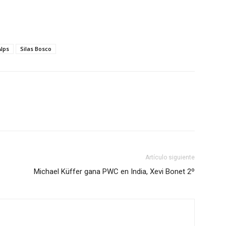
lps
Silas Bosco
Artículo siguiente
Michael Küffer gana PWC en India, Xevi Bonet 2º