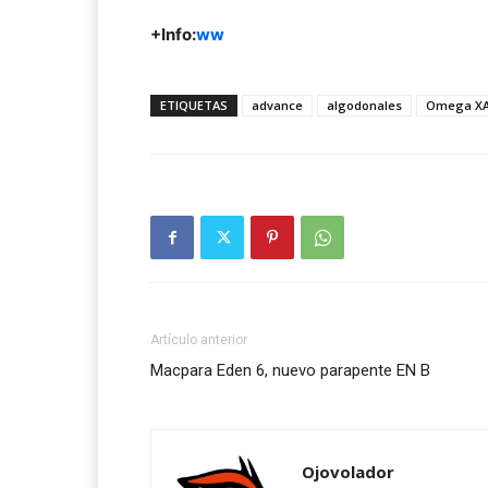
+Info:
ww
ETIQUETAS
advance
algodonales
Omega XA
Artículo anterior
Macpara Eden 6, nuevo parapente EN B
Ojovolador