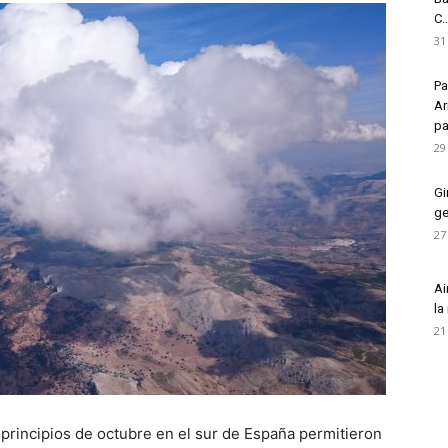
C..
31
Pa
Ar
pa
29
Gi
ge
27
Ai
la
21
principios de octubre en el sur de España permitieron