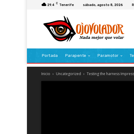
C
29.4
Tenerife
sábado, agosto 8, 2026
R
Portada
Parapente
Paramotor
Te
Inicio
Uncategorized
Testing the harness Impres