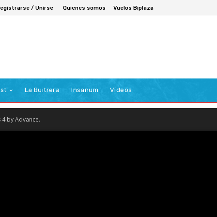
egistrarse / Unirse
Quienes somos
Vuelos Biplaza
st
La Buitrera
Insanum
Vídeos
s 4 by Advance.