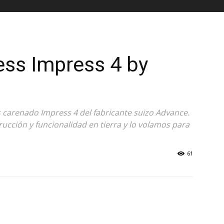
ess Impress 4 by
s carenado Impress 4 del fabricante suizo Advance.
cción y funcionalidad en tierra y lo volamos para
61