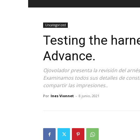
Uncategorized
Testing the harn
Advance.
Ojovolador presenta la revisión del arné
Examinamos todos sus detalles de constru
compartir las impresiones..
Por
Ines Vionnet
-
8 junio, 2021