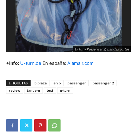
U-Turn Passenger 2, bandas cortas
+Info:
U-turn.de
En españa:
Alamair.com
ETIQUETAS
biplaza
en b
passenger
passenger 2
review
tandem
test
u-turn