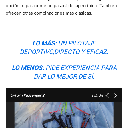
opción tu parapente no pasará desapercibido. También
ofrecen otras combinaciones más clásicas.
LO MÁS:
UN PILOTAJE
DEPORTIVO,DIRECTO Y EFICAZ.
LO MENOS:
PIDE EXPERIENCIA PARA
DAR LO MEJOR DE SÍ.
U-Turn Passenger 2
1
de 24