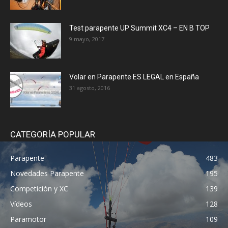
Test parapente UP Summit XC4 – EN B TOP
9 mayo, 2017
Volar en Parapente ES LEGAL en España
31 agosto, 2016
CATEGORÍA POPULAR
Parapente
483
Novedades Parapente
195
Competición y XC
139
Vídeos
128
Paramotor
109