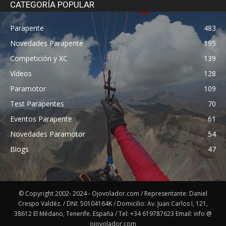
CATEGORÍA POPULAR
Parapente
483
Novedades Parapente
195
Competición y XC
139
Vídeos
128
Paramotor
109
Test Parapentes
70
Eventos Parapente
61
Novedades Paramotor
54
Blogs
47
© Copyright 2002- 2024 - Ojovolador.com / Representante: Daniel
Crespo Valdéz. / DNI: 50104164K / Domicilio: Av. Juan Carlos I, 121,
38612 El Médano, Tenerife. España / Tel: +34 619787623 Email: info @
ojovolador.com