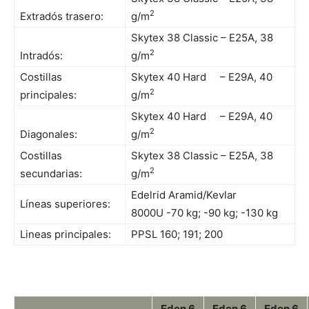
2
Extradós trasero:
g/m
Skytex 38
Classic – E25A
, 38
2
Intradós:
g/m
Costillas
Skytex 40 Hard – E29A, 40
2
principales:
g/m
Skytex 40 Hard – E29A, 40
2
Diagonales:
g/m
Costillas
Skytex 38
Classic – E25A
, 38
2
secundarias:
g/m
Edelrid Aramid/Kevlar
Líneas superiores:
8000U -70 kg; -90 kg; -130 kg
Lineas principales:
PPSL 160; 191; 200
Eden 6
Eden 6
Eden 6