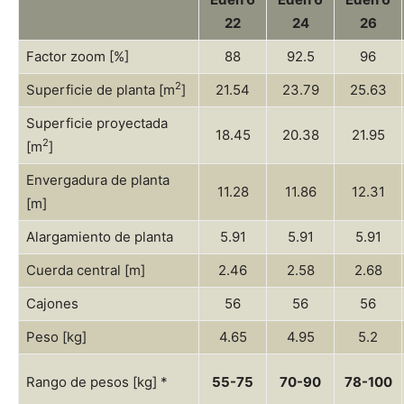
22
24
26
Factor zoom [%]
88
92.5
96
2
Superficie de planta [m
]
21.54
23.79
25.63
Superficie proyectada
18.45
20.38
21.95
2
[m
]
Envergadura de planta
11.28
11.86
12.31
[m]
Alargamiento de planta
5.91
5.91
5.91
Cuerda central [m]
2.46
2.58
2.68
Cajones
56
56
56
Peso [kg]
4.65
4.95
5.2
Rango de pesos [kg] *
55-75
70-90
78-100