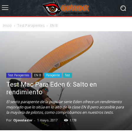
Inicio
Test Parapentes
EN B
Test Parapentes
EN B
Parapente
Test
Test Mac Para Eden 6: Salto en
rendimiento
El sexto parapente de la popular serie Eden ofrece un rendimiento
mejorado que lo sitúa en lo alto de la clase EN B pero accesible para
la mayoría de pilotos, como comprobamos en nuestros tests.
Por
Ojovolador
-
1 mayo, 2017
1778