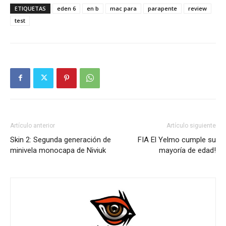
ETIQUETAS
eden 6
en b
mac para
parapente
review
test
Artículo anterior
Artículo siguiente
Skin 2: Segunda generación de
FIA El Yelmo cumple su
minivela monocapa de Niviuk
mayoría de edad!