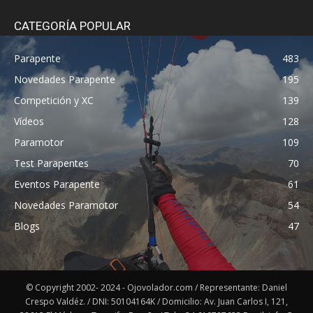
CATEGORÍA POPULAR
Parapente
483
Novedades Parapente
195
Competición y XC
139
Vídeos
128
Paramotor
109
Test Parapentes
70
Eventos Parapente
61
Novedades Paramotor
54
Blogs
47
© Copyright 2002- 2024 - Ojovolador.com / Representante: Daniel
Crespo Valdéz. / DNI: 50104164K / Domicilio: Av. Juan Carlos I, 121,