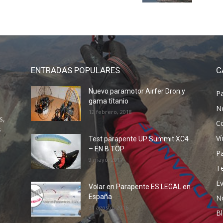
ENTRADAS POPULARES
C
Nuevo paramotor Airfer Dron y
P
gama titanio
N
12 febrero, 2018
s,
C
s
V
Test parapente UP Summit XC4
– EN B TOP
P
9 mayo, 2017
T
E
Volar en Parapente ES LEGAL en
España
N
31 agosto, 2016
B