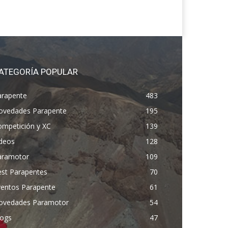
ATEGORÍA POPULAR
arapente
483
ovedades Parapente
195
ompetición y XC
139
ídeos
128
aramotor
109
est Parapentes
70
ventos Parapente
61
ovedades Paramotor
54
logs
47