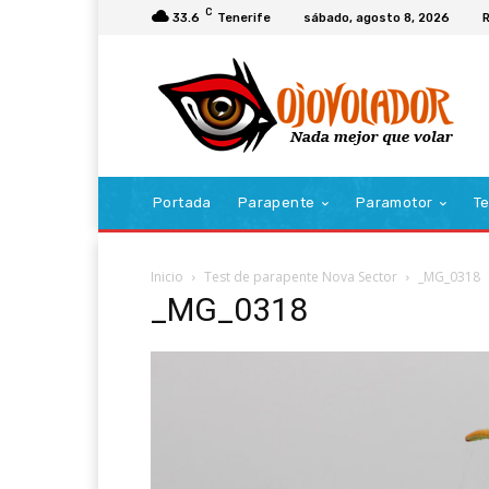
C
33.6
Tenerife
sábado, agosto 8, 2026
R
Portada
Parapente
Paramotor
Te
Inicio
Test de parapente Nova Sector
_MG_0318
_MG_0318