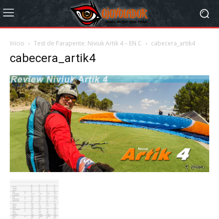
Inicio
Test de Parapente: Niviuk Artik 4 – EN C
cabecera_artik4
cabecera_artik4