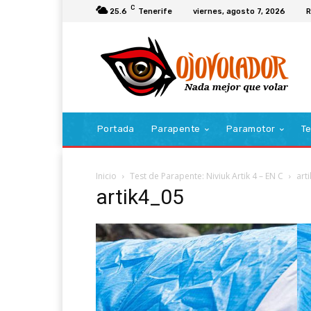
C
25.6
Tenerife
viernes, agosto 7, 2026
R
Portada
Parapente
Paramotor
Te
Inicio
Test de Parapente: Niviuk Artik 4 – EN C
art
artik4_05