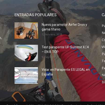
ENTRADAS POPULARES
C
Nuevo paramotor Airfer Dron y
P
gama titanio
N
12 febrero, 2018
s,
C
s
V
Test parapente UP Summit XC4
– EN B TOP
P
9 mayo, 2017
T
E
Volar en Parapente ES LEGAL en
España
N
31 agosto, 2016
B