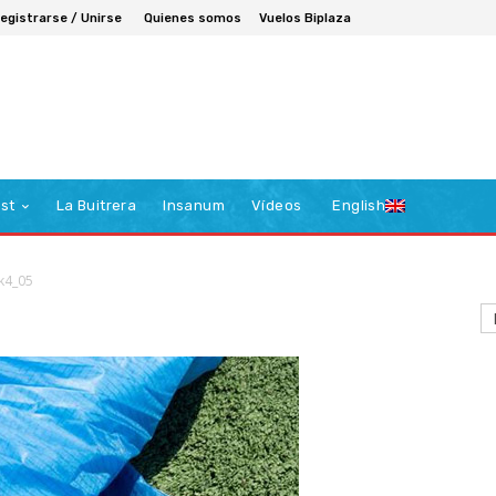
egistrarse / Unirse
Quienes somos
Vuelos Biplaza
st
La Buitrera
Insanum
Vídeos
English
ik4_05