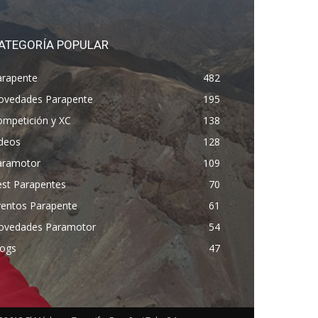
ATEGORÍA POPULAR
arapente
482
ovedades Parapente
195
ompetición y XC
138
ídeos
128
aramotor
109
est Parapentes
70
ventos Parapente
61
ovedades Paramotor
54
logs
47