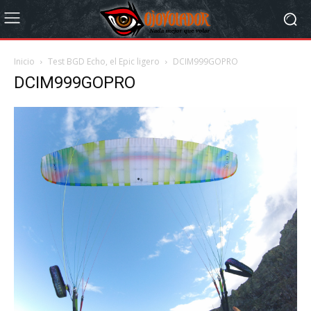
Inicio
Test BGD Echo, el Epic ligero
DCIM999GOPRO
DCIM999GOPRO