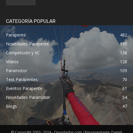
CATEGORÍA POPULAR
Parapente
482
Novedades Parapente
195
Competición y XC
138
Vídeos
128
Paramotor
109
Test Parapentes
70
Eventos Parapente
61
Novedades Paramotor
54
Blogs
47
© Copyright 2002- 2024 - Ojovolador.com / Representante: Daniel