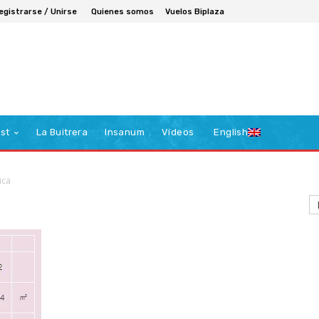
egistrarse / Unirse
Quienes somos
Vuelos Biplaza
st
La Buitrera
Insanum
Vídeos
English
ica