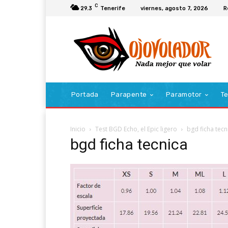
C
29.3
Tenerife
viernes, agosto 7, 2026
R
Portada
Parapente
Paramotor
Te
Inicio
Test BGD Echo, el Epic ligero
bgd ficha tecn
bgd ficha tecnica