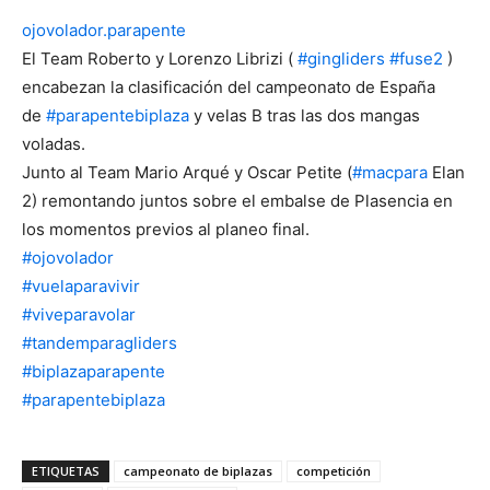
ojovolador.parapente
El Team Roberto y Lorenzo Librizi (
#gingliders
#fuse2
)
encabezan la clasificación del campeonato de España
de
#parapentebiplaza
y velas B tras las dos mangas
voladas.
Junto al Team Mario Arqué y Oscar Petite (
#macpara
Elan
2) remontando juntos sobre el embalse de Plasencia en
los momentos previos al planeo final.
#ojovolador
#vuelaparavivir
#viveparavolar
#tandemparagliders
#biplazaparapente
#parapentebiplaza
ETIQUETAS
campeonato de biplazas
competición