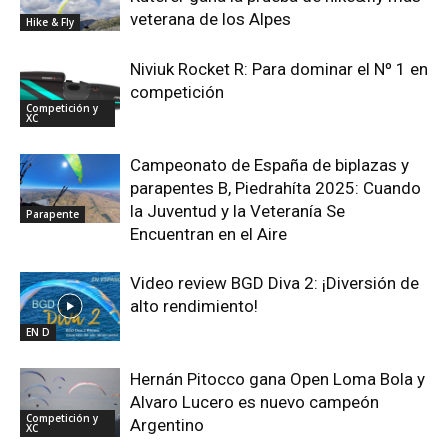
veterana de los Alpes
Hike & Fly
Niviuk Rocket R: Para dominar el Nº 1 en
competición
Competición y
XC
Campeonato de España de biplazas y
parapentes B, Piedrahíta 2025: Cuando
la Juventud y la Veteranía Se
Parapente
Encuentran en el Aire
Video review BGD Diva 2: ¡Diversión de
alto rendimiento!
EN D
Hernán Pitocco gana Open Loma Bola y
Alvaro Lucero es nuevo campeón
Competición y
Argentino
XC