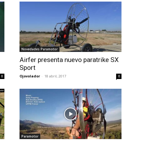
Novedades Paramotor
Airfer presenta nuevo paratrike SX
Sport
Ojovolador
-
18 abril, 2017
0
0
Paramotor