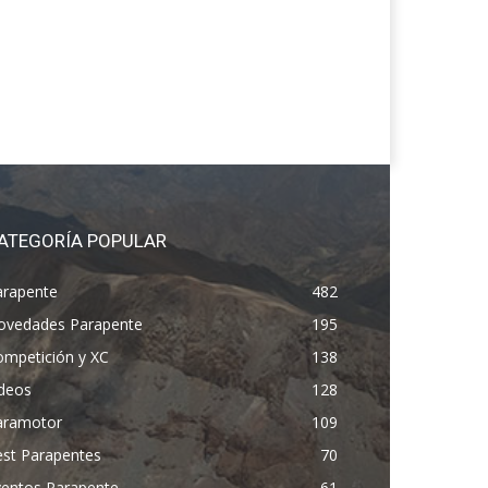
ATEGORÍA POPULAR
arapente
482
ovedades Parapente
195
ompetición y XC
138
ídeos
128
aramotor
109
est Parapentes
70
ventos Parapente
61