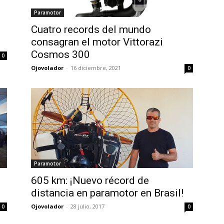
Paramotor
Cuatro records del mundo
consagran el motor Vittorazi
Cosmos 300
0
Ojovolador
-
16 diciembre, 2021
0
Paramotor
605 km: ¡Nuevo récord de
distancia en paramotor en Brasil!
Ojovolador
-
28 julio, 2017
0
0