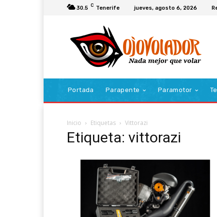
C
30.5
Tenerife
jueves, agosto 6, 2026
R
Portada
Parapente
Paramotor
Te
Inicio
Etiquetas
Vittorazi
Etiqueta: vittorazi