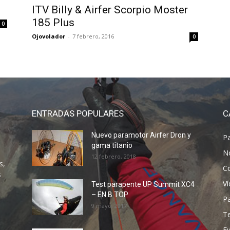
ITV Billy & Airfer Scorpio Moster
185 Plus
0
Ojovolador
-
7 febrero, 2016
0
ENTRADAS POPULARES
C
Nuevo paramotor Airfer Dron y
P
gama titanio
N
12 febrero, 2018
s,
C
s
V
Test parapente UP Summit XC4
– EN B TOP
P
9 mayo, 2017
T
E