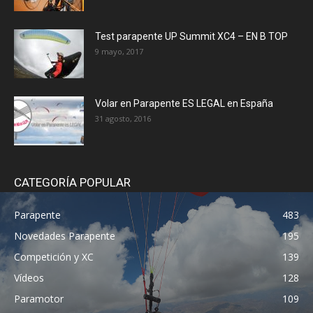
Test parapente UP Summit XC4 – EN B TOP
9 mayo, 2017
Volar en Parapente ES LEGAL en España
31 agosto, 2016
CATEGORÍA POPULAR
Parapente
483
Novedades Parapente
195
Competición y XC
139
Vídeos
128
Paramotor
109