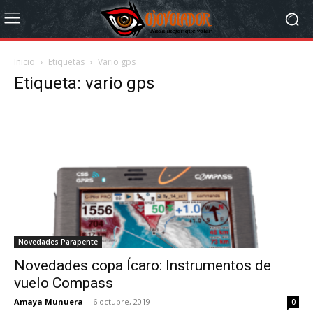
Inicio
Etiquetas
Vario gps
Etiqueta: vario gps
Novedades Parapente
Novedades copa Ícaro: Instrumentos de
vuelo Compass
Amaya Munuera
-
6 octubre, 2019
0