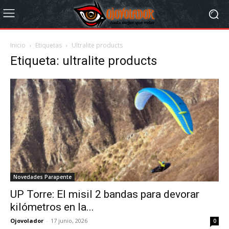
Inicio
Etiquetas
Ultralite products
Etiqueta: ultralite products
Novedades Parapente
UP Torre: El misil 2 bandas para devorar
kilómetros en la...
Ojovolador
-
17 junio, 2026
0