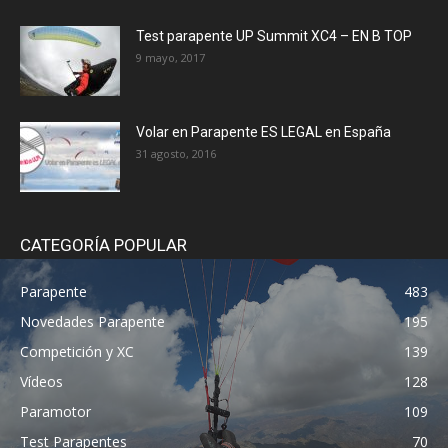
Test parapente UP Summit XC4 – EN B TOP
9 mayo, 2017
Volar en Parapente ES LEGAL en España
31 agosto, 2016
CATEGORÍA POPULAR
Parapente
483
Novedades Parapente
195
Competición y XC
139
Vídeos
128
Paramotor
109
Test Parapentes
70