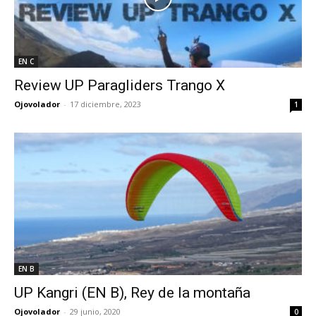
EN C
Review UP Paragliders Trango X
Ojovolador
-
17 diciembre, 2023
1
EN B
UP Kangri (EN B), Rey de la montaña
Ojovolador
-
29 junio, 2020
0